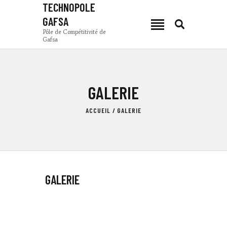
TECHNOPOLE
GAFSA
TECHNOPOLE GAFSA
Pôle de Compétitivité de
Gafsa
Pôle de Compétitivité de Gafsa
PCG
GALERIE
ACTUALITÉS
ZONES DE PRODUCTION
ACCUEIL
GALERIE
INVESTIR À GAFSA
COMPOSANTES
TSEET 24
FR
GALERIE