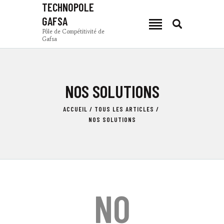
TECHNOPOLE
GAFSA
TECHNOPOLE GAFSA
Pôle de Compétitivité de
Gafsa
Pôle de Compétitivité de Gafsa
PCG
NOS SOLUTIONS
ACTUALITÉS
ZONES DE PRODUCTION
ACCUEIL
TOUS LES ARTICLES
INVESTIR À GAFSA
NOS SOLUTIONS
COMPOSANTES
TSEET 24
FR
NO