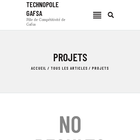
TECHNOPOLE
GAFSA
TECHNOPOLE GAFSA
Pôle de Compétitivité de
Gafsa
Pôle de Compétitivité de Gafsa
PCG
PROJETS
ACTUALITÉS
ZONES DE PRODUCTION
ACCUEIL
TOUS LES ARTICLES
PROJETS
INVESTIR À GAFSA
COMPOSANTES
TSEET 24
FR
NO