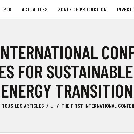
PCG
PCG
ACTUALITÉS
ZONES DE PRODUCTION
INVESTI
ACTUALITÉS
TECHNOPOLE GAFSA
Pôle de Compétitivité de Gafsa
ZONES DE PRODUCTION
 INTERNATIONAL CON
INVESTIR À GAFSA
ES FOR SUSTAINABLE
COMPOSANTES
ENERGY TRANSITION
TSEET 24
FR
TOUS LES ARTICLES
...
THE FIRST INTERNATIONAL CONFER