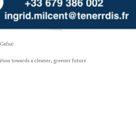
Gafsa!
ition towards a cleaner, greener future