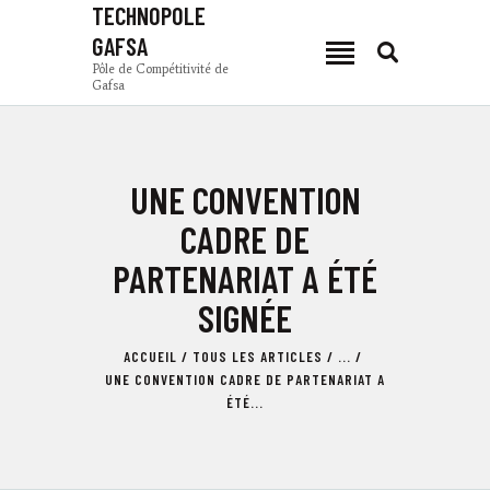
TECHNOPOLE
GAFSA
TECHNOPOLE GAFSA
Pôle de Compétitivité de
Gafsa
Pôle de Compétitivité de Gafsa
PCG
UNE CONVENTION
ACTUALITÉS
ZONES DE PRODUCTION
CADRE DE
INVESTIR À GAFSA
PARTENARIAT A ÉTÉ
COMPOSANTES
SIGNÉE
TSEET 24
FR
ACCUEIL
TOUS LES ARTICLES
...
UNE CONVENTION CADRE DE PARTENARIAT A
ÉTÉ...