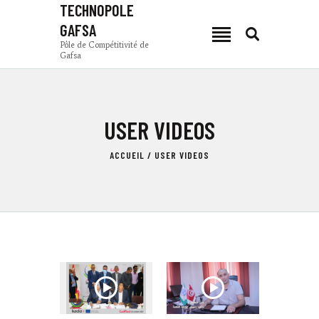
TECHNOPOLE
GAFSA
TECHNOPOLE GAFSA
Pôle de Compétitivité de
Gafsa
Pôle de Compétitivité de Gafsa
PCG
USER VIDEOS
ACTUALITÉS
ZONES DE PRODUCTION
ACCUEIL
USER VIDEOS
INVESTIR À GAFSA
COMPOSANTES
TSEET 24
FR