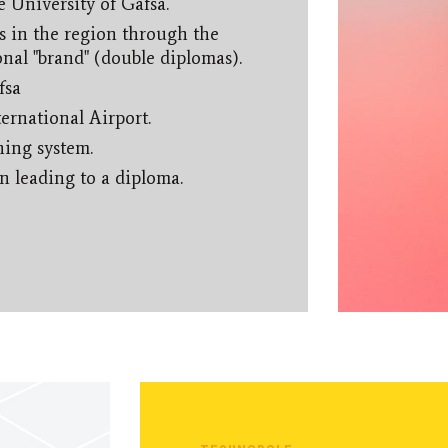
e University of Gafsa.
as in the region through the
onal "brand" (double diplomas).
fsa
ernational Airport.
ning system.
 leading to a diploma.