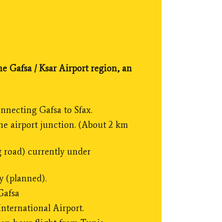
he Gafsa / Ksar Airport region, an
nnecting Gafsa to Sfax.
he airport junction. (About 2 km
g road) currently under
y (planned).
Gafsa
nternational Airport.