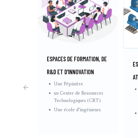
 : UN
DE
ESPACES DE FORMATION, DE
ES
R&D ET D’INNOVATION
AT
pour les
Une Pépinière
vités de
un Centre de Ressources
Technologiques (CRT)
ion.
Une école d’ingénieurs.
gers, des
de capacité
nts de
rs