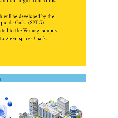
 an hour flight from Tunis.
h will be developed by the
ique de Gafsa (SPTG)
cated to the Vermeg campus.
to green spaces / park.
​