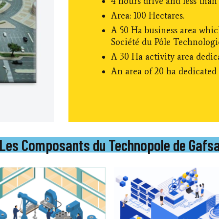
4 hours drive and less than
Area: 100 Hectares.
A 50 Ha business area whic
Société du Pôle Technolog
A 30 Ha activity area dedi
An area of 20 ha dedicated 
Les Composants du Technopole de Gafsa