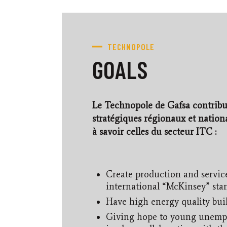
TECHNOPOLE
GOALS
Le Technopole de Gafsa contribue 
stratégiques régionaux et nation
à savoir celles du secteur ITC :
Create production and servic
international “McKinsey” sta
Have high energy quality buil
Giving hope to young unempl