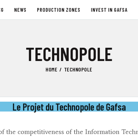
PCG
CG
NEWS
PRODUCTION ZONES
INVEST IN GAFSA
NEWS
GAFSA TECHNOPOLE
Gafsa Competitiveness Pole
PRODUCTION ZONES
TECHNOPOLE
INVEST IN GAFSA
HOME
TECHNOPOLE
COMPOSANTES
TSEET 24
Le Projet du Technopole de Gafsa
EN
f the competitiveness of the Information Techno