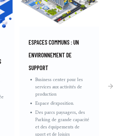
ESPACES COMMUNS : UN
ENVIRONNEMENT DE
ESPACES D
S
SUPPORT
R&D ET D’
Business center pour les
Une Pép
services aux activités de
un Cent
production
ée
Techno
Espace d'exposition.
Une éco
Des parcs paysagers, des
Parking de grande capacité
et des équipements de
sport et de loisirs