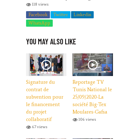
118 views
Facebook
Twitter
Linkedin
WhatsApp
YOU MAY ALSO LIKE
Signature du
Reportage TV
contrat de
Tunis National le
subvention pour
25/09/2020-La
le financement
société Big-Tex
du projet
Moulares-Gafsa
collaboratif
106 views
67 views