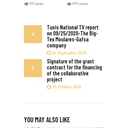
97 views
197 views
POST
Tunis National TV report
Previous
on 09/25/2020-The Big-
post:
NAVIGATION
Tex Moulares-Gafsa
company
26 September 2020
Signature of the grant
Next
contract for the financing
post:
of the collaborative
project
29 October 2021
YOU MAY ALSO LIKE