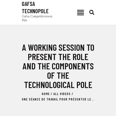
GAFSA
TECHNOPOLE
GAFSA TECHNOPOLE
Gafsa Competitiveness
Pole
Gafsa Competitiveness Pole
PCG
A WORKING SESSION TO
NEWS
PRODUCTION ZONES
PRESENT THE ROLE
INVEST IN GAFSA
AND THE COMPONENTS
COMPOSANTES
OF THE
TSEET 24
TECHNOLOGICAL POLE
EN
HOME
ALL VIDEOS
UNE SÉANCE DE TRAVAIL POUR PRÉSENTER LE...